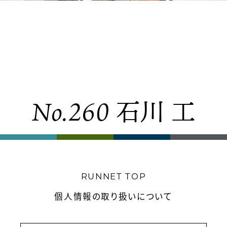
2025.2.17
No.260 石川 工
TOP
概要
お知らせ
RUNNET TOP
対象大会
個人情報の取り扱いについて
ウルトラマエストロ