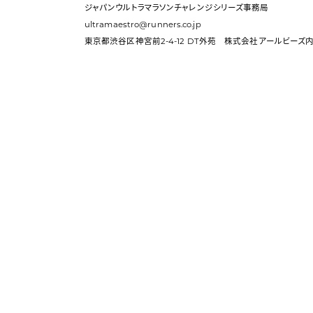
ジャパンウルトラマラソン
チャレンジシリーズ事務局
ultramaestro@runners.co.jp
東京都渋谷区神宮前2-4-12 DT外苑
株式会社アールビーズ