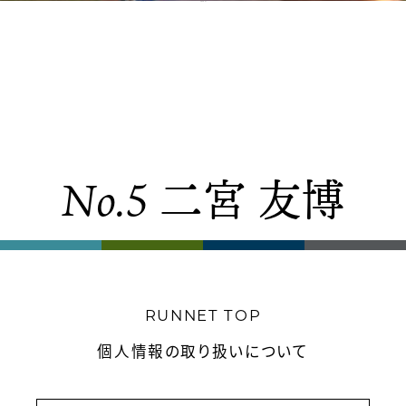
2020.6.1
No.5 二宮 友博
TOP
概要
お知らせ
RUNNET TOP
対象大会
個人情報の取り扱いについて
ウルトラマエストロ